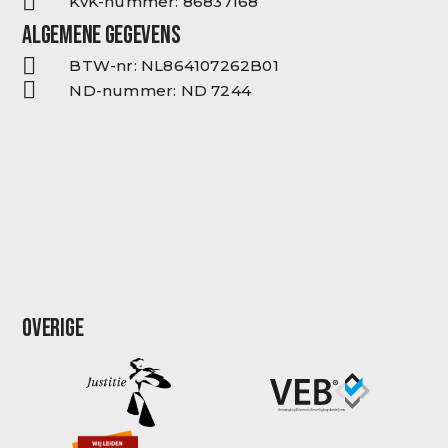
KvK-nummer: 86837168
ALGEMENE GEGEVENS
BTW-nr: NL864107262B01
ND-nummer: ND 7244
OVERIGE